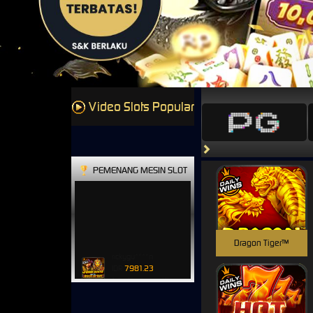
Video Slots Popular
PEMENANG MESIN SLOT
Dragon Tiger™
rickygu****n
IDR
7981.23
John Hunter and the
Book of Tut™
d****y