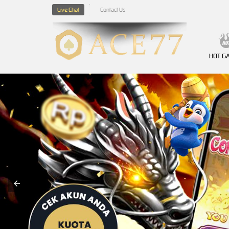
Live Chat
Contact Us
HOT G