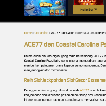
IDR
7320.48
Sweet Bonanza™
Hot to Burn™
Home
»
Slot Online
» ACE77 Slot Gacor Terpercaya untuk Keseha
ACE77 dan Coastal Carolina Ps
Dalam dunia hiburan digital yang terus berkembang, ACE77 ha
Coastal Carolina Psychiatry
yang dikenal memberikan layanan
memberikan pelayanan prima kepada setiap membernya. Deng
menyenangkan dan memuaskan.
Raih Slot Jackpot dan Slot Gacor Bersam
Keunggulan utama yang ditawarkan oleh
ACE77
adalah kem
kenyamanan dan kepuasan pasien dalam setiap sesi konsulta
ini dilengkapi dengan teknologi canggih yang memastikan set